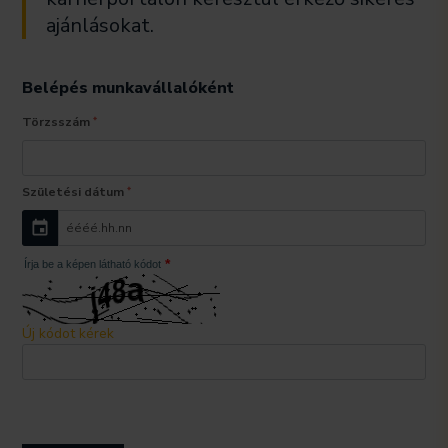
ajánlásokat.
Belépés munkavállalóként
Törzsszám
*
Születési dátum
*
éééé.hh.nn
*
Írja be a képen látható kódot
Új kódot kérek