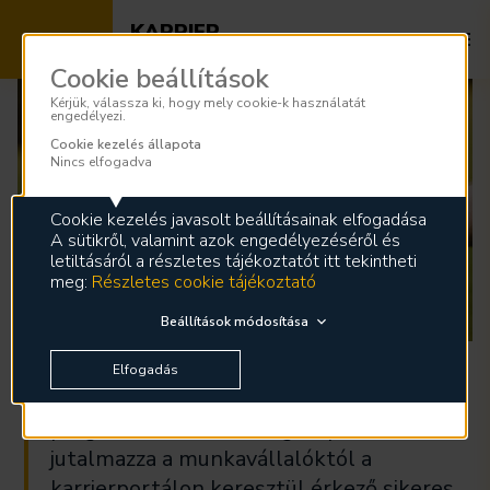
KARRIER
Az energia szakértői nálunk dolgoznak
Cookie beállítások
Kérjük, válassza ki, hogy mely cookie-k használatát
engedélyezi.
Cookie kezelés állapota
Nincs elfogadva
Munkatársi ajánlás
Cookie kezelés javasolt beállításainak elfogadása
Ajánld állásainkat barátaidnak, ismerőseidnek,
A sütikről, valamint azok engedélyezéséről és
amiért cserébe megjutalmazunk!
letiltásáról a részletes tájékoztatót itt tekintheti
meg:
Részletes cookie tájékoztató
Beállítások módosítása
Elfogadás
Az MVM Csoportban munkatársi ajánlási
program működik. A cégcsoport
jutalmazza a munkavállalóktól a
karrierportálon keresztül érkező sikeres