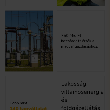
750 Mrd Ft
hozzáadott érték a
magyar gazdasághoz.
Lakossági
villamosenergia-
és
Több mint
földgázellátás
140 tagvállalat