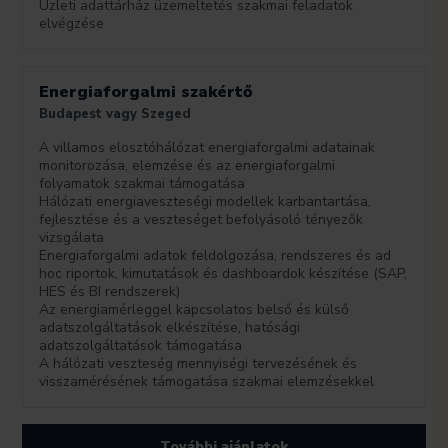
Üzleti adattárház üzemeltetés szakmai feladatok
elvégzése
Energiaforgalmi szakértő
Budapest vagy Szeged
A villamos elosztóhálózat energiaforgalmi adatainak
monitorozása, elemzése és az energiaforgalmi
folyamatok szakmai támogatása
Hálózati energiaveszteségi modellek karbantartása,
fejlesztése és a veszteséget befolyásoló tényezők
vizsgálata
Energiaforgalmi adatok feldolgozása, rendszeres és ad
hoc riportok, kimutatások és dashboardok készítése (SAP,
HES és BI rendszerek)
Az energiamérleggel kapcsolatos belső és külső
adatszolgáltatások elkészítése, hatósági
adatszolgáltatások támogatása
A hálózati veszteség mennyiségi tervezésének és
visszamérésének támogatása szakmai elemzésekkel
További ajánlatok