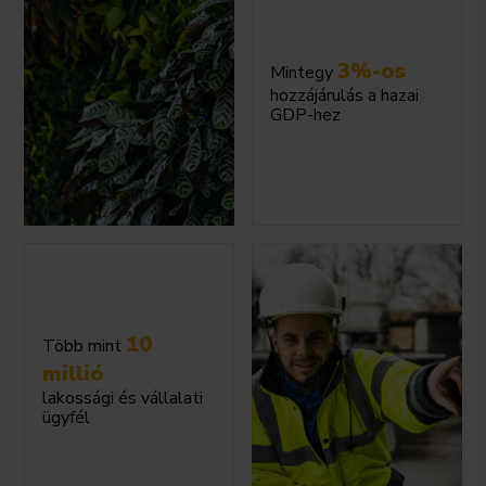
3%-os
Mintegy
hozzájárulás a hazai
GDP-hez
10
Több mint
millió
lakossági és vállalati
ügyfél