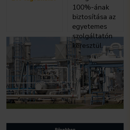
100%-ának
biztosítása az
egyetemes
szolgáltatón
keresztül.
Bővebben