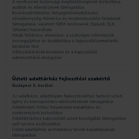
A rendszerek biztonsági megfelelőségének biztosítása,
auditok és ellenőrzések támogatása
Kockázatértékelési, fenyegetésmodellezési,
sérülékenység-felmérési és incidenskezelési feladatok
támogatása, valamint SIEM rendszerek (Splunk, ELK,
QRadar) használata
Hibák feltárása, elemzése, a szükséges információk
összegyűjtése és továbbítása a fejlesztői/üzemeltetői
területek felé
Változáskérések kezelése és a kapcsolódó
adminisztráció elvégzése
Üzleti adattárház fejlesztési szakértő
Budapest II. kerület
Az adatbázis, adatfolyam fejlesztésekhez tartozó üzleti
igény és koncepcióterv elkészítésének támogatása
Adatmodell töltési folyamatok kialakítása és
szinkronizáció biztosítása
Adattárházhoz kapcsolódó üzleti kiszolgálás támogatása
self service eszközökkel
Üzleti adattárház architektúra tervek kialakításának
támogatása