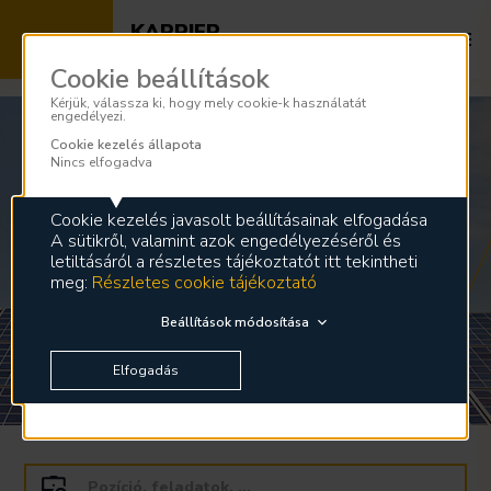
KARRIER
Az energia szakértői nálunk dolgoznak
Cookie beállítások
Kérjük, válassza ki, hogy mely cookie-k használatát
engedélyezi.
Cookie kezelés állapota
Nincs elfogadva
Cookie kezelés javasolt beállításainak elfogadása
A sütikről, valamint azok engedélyezéséről és
letiltásáról a részletes tájékoztatót itt tekintheti
meg:
Részletes cookie tájékoztató
Beállítások módosítása
A TE ENERGIÁDAT KERESSÜK
Elfogadás
Szövegbevitel
hatására