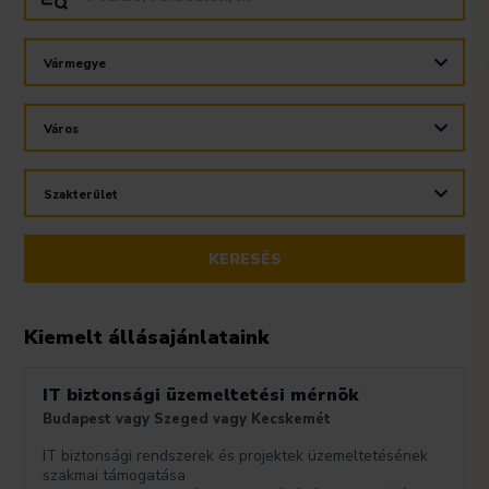
frissülni
fog
A
a
jelölőnégyzetek
pozíciók
Vármegye
kapcsolásakor
listája.
frissülni
A
fog
jelölőnégyzetek
a
Város
kapcsolásakor
pozíciók
frissülni
listája.
A
fog
jelölőnégyzetek
a
Szakterület
kapcsolásakor
pozíciók
frissülni
listája.
fog
KERESÉS
a
pozíciók
listája.
Kiemelt állásajánlataink
IT biztonsági üzemeltetési mérnök
Budapest vagy Szeged vagy Kecskemét
IT biztonsági rendszerek és projektek üzemeltetésének
szakmai támogatása