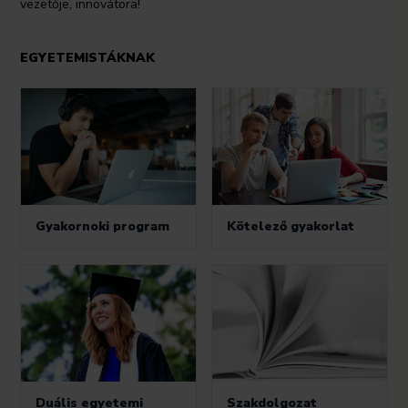
vezetője, innovátora!
EGYETEMISTÁKNAK
Gyakornoki program
Kötelező gyakorlat
Duális egyetemi
Szakdolgozat