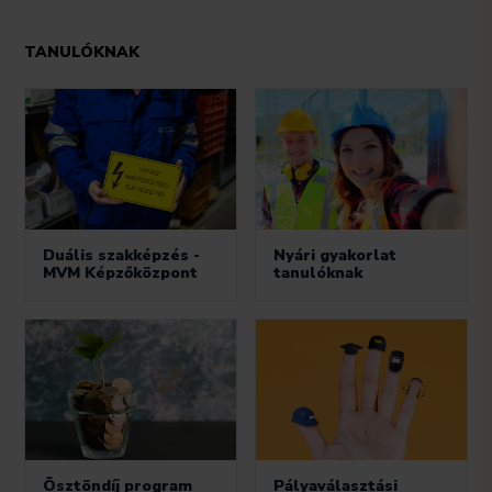
TANULÓKNAK
Duális szakképzés -
Nyári gyakorlat
MVM Képzőközpont
tanulóknak
Ösztöndíj program
Pályaválasztási