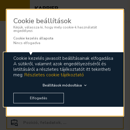
KARRIER
Az energia szakértői nálunk dolgoznak
Cookie beállítások
Kérjük, válassza ki, hogy mely cookie-k használatát
engedélyezi.
Cookie kezelés állapota
Állásajánlatok
Nincs elfogadva
Cookie kezelés javasolt beállításainak elfogadása
A sütikről, valamint azok engedélyezéséről és
letiltásáról a részletes tájékoztatót itt tekintheti
meg:
Részletes cookie tájékoztató
Beállítások módosítása
Elfogadás
Szövegbevitel
hatására