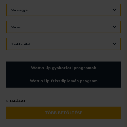
frissülni
A
fog
Vármegye
jelölőnégyzetek
a
kapcsolásakor
pozíciók
A
frissülni
listája.
Város
jelölőnégyzetek
fog
kapcsolásakor
a
A
frissülni
pozíciók
Szakterület
jelölőnégyzetek
fog
listája.
kapcsolásakor
a
frissülni
pozíciók
fog
listája.
Watt.s Up gyakorlati programok
a
pozíciók
Watt.s Up frissdiplomás program
listája.
0
TALÁLAT
TÖBB BETÖLTÉSE