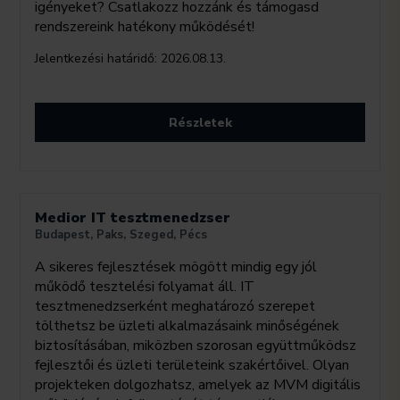
igényeket? Csatlakozz hozzánk és támogasd
rendszereink hatékony működését!
Jelentkezési határidő:
2026.08.13.
Részletek
Medior IT tesztmenedzser
Budapest, Paks, Szeged, Pécs
A sikeres fejlesztések mögött mindig egy jól
működő tesztelési folyamat áll. IT
tesztmenedzserként meghatározó szerepet
tölthetsz be üzleti alkalmazásaink minőségének
biztosításában, miközben szorosan együttműködsz
fejlesztői és üzleti területeink szakértőivel. Olyan
projekteken dolgozhatsz, amelyek az MVM digitális