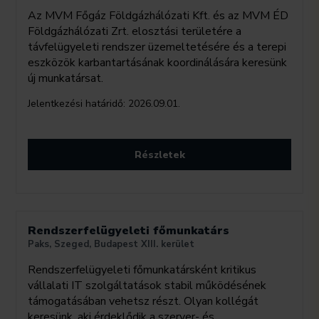
Az MVM Főgáz Földgázhálózati Kft. és az MVM ÉD
Földgázhálózati Zrt. elosztási területére a
távfelügyeleti rendszer üzemeltetésére és a terepi
eszközök karbantartásának koordinálására keresünk
új munkatársat.
Jelentkezési határidő:
2026.09.01.
Részletek
Rendszerfelügyeleti főmunkatárs
Paks, Szeged, Budapest XIII. kerület
Rendszerfelügyeleti főmunkatársként kritikus
vállalati IT szolgáltatások stabil működésének
támogatásában vehetsz részt. Olyan kollégát
keresünk, aki érdeklődik a szerver- és