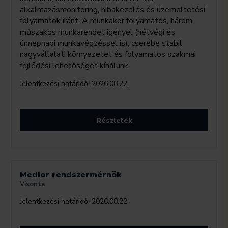
alkalmazásmonitoring, hibakezelés és üzemeltetési
folyamatok iránt. A munkakör folyamatos, három
műszakos munkarendet igényel (hétvégi és
ünnepnapi munkavégzéssel is), cserébe stabil
nagyvállalati környezetet és folyamatos szakmai
fejlődési lehetőséget kínálunk.
Jelentkezési határidő:
2026.08.22.
Részletek
Medior rendszermérnök
Visonta
Jelentkezési határidő:
2026.08.22.