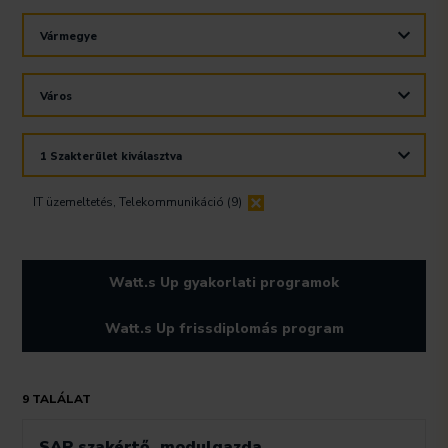
frissülni
A
fog
Vármegye
jelölőnégyzetek
a
kapcsolásakor
pozíciók
A
frissülni
listája.
Város
jelölőnégyzetek
fog
kapcsolásakor
a
A
frissülni
pozíciók
1 Szakterület kiválasztva
jelölőnégyzetek
fog
listája.
kapcsolásakor
a
IT üzemeltetés, Telekommunikáció (9)
frissülni
pozíciók
fog
listája.
a
pozíciók
Watt.s Up gyakorlati programok
listája.
Watt.s Up frissdiplomás program
9
TALÁLAT
SAP szakértő, modulgazda