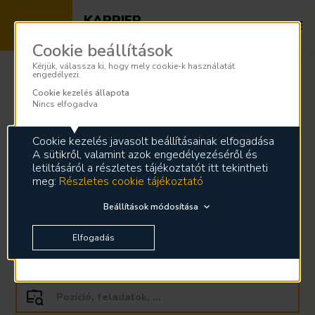
KARRIER
Az energia szakértői nálunk dolgoznak
Cookie beállítások
Kérjük, válassza ki, hogy mely cookie-k használatát
engedélyezi.
Cookie kezelés állapota
Állásajánlatok
Nincs elfogadva
Cookie kezelés javasolt beállításainak elfogadása
A sütikről, valamint azok engedélyezéséről és
letiltásáról a részletes tájékoztatót itt tekintheti
meg:
Részletes cookie tájékoztató
Beállítások módosítása
Elfogadás
Szövegbevitel
hatására