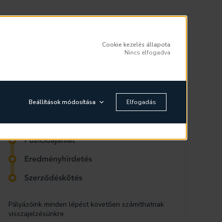
Jelentkezés menete
Cookie kezelés állapota
Nincs elfogadva
Beállítások módosítása
Elfogadás
Pályázóink minden lépést követően számíthatnak
visszajelzésünkre.