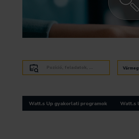
Szövegbevitel
A
Vármeg
hatására
jelölőnég
frissülni
kapcsolás
fog
frissülni
a
fog
pozíciók
a
Watt.s Up gyakorlati programok
Watt.s 
listája.
pozíciók
listája.