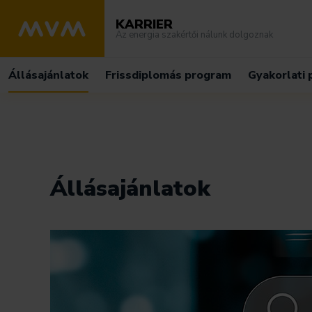
KARRIER
Az energia szakértői nálunk dolgoznak
Állásajánlatok
Frissdiplomás program
Gyakorlati
Állásajánlatok