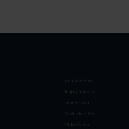
Adatvédelem
Jogi nyilatkozat
Impresszum
Cookie kezelés
Oldaltérkép