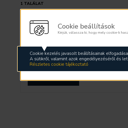
1
TALÁLAT
Finanszírozási szakértő
Cookie beállítások
1031 Budapest, Szentendrei út 207-209.
Kérjük, válassza ki, hogy mely cookie-k has
Jelentkezési határidő:
2026.08.10.
Cookie kezelés javasolt beállításainak elfogadása
A sütikről, valamint azok engedélyezéséről és leti
Részletes cookie tájékoztató
Részletek