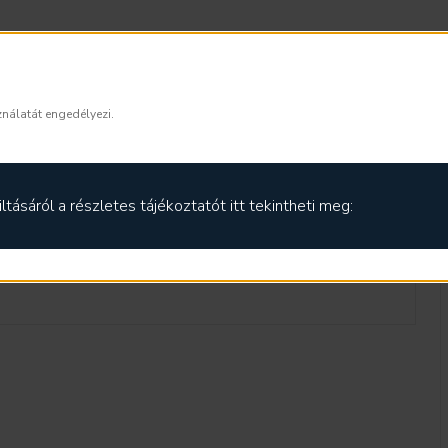
ználatát engedélyezi.
ltásáról a részletes tájékoztatót itt tekintheti meg: