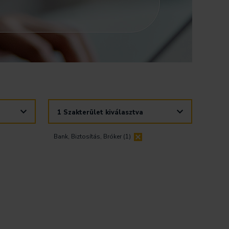
A
1 Szakterület kiválasztva
jelölőnégyzetek
kapcsolásakor
frissülni
Bank, Biztosítás, Bróker (1)
fog
a
pozíciók
listája.